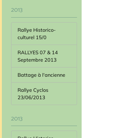
2013
Rallye Historico-
culturel 15/0
RALLYES 07 & 14
Septembre 2013
Battage à l'ancienne
Rallye Cyclos
23/06/2013
2013