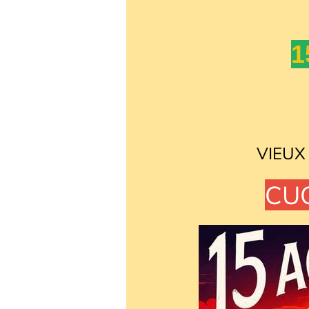
1
VIEUX
CUQ