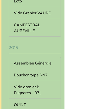
Loto
Vide Grenier VAURE
CAMPESTRAL
AUREVILLE
2015
Assemblée Générale
Bouchon type RN7
Vide grenier à
Pugnères - 07 j
QUINT -